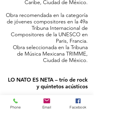
Caribe, Ciudad de México.
Obra recomendada en la categoría
de jóvenes compositores en la 49a
Tribuna Internacional de
Compositores de la UNESCO en
Paris, Francia.
Obra seleccionada en la Tribuna
de Música Mexicana TRIMME,
Ciudad de México.
LO NATO ES NETA – trío de rock
y quintetos acústicos
Obra seleccionada para su
interpretación y grabación por el
Phone
Email
Facebook
Arditti String Quartet
durante el curso de escritura para
cuarteto de cuerdas RADAR,