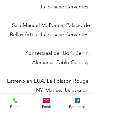
Julio Isaac Cervantes.
Sala Manuel M. Ponce, Palacio de
Bellas Artes. Julio Isaac Cervantes.
Konzertsaal der UdK, Berlin,
Alemania. Pablo Garibay.
Estreno en EUA, Le Poisson Rouge,
NY. Mattias Jacobsson.
Phone
Email
Facebook
Concierto en el Conservatorio de
Brno, República Checa.