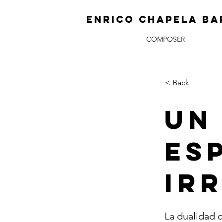
ENRICO CHAPELA BA
COMPOSER
< Back
Un
Es
Ir
La dualidad c