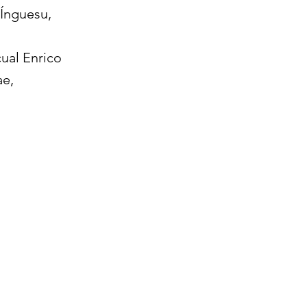
 Ínguesu,
cual Enrico
ae,