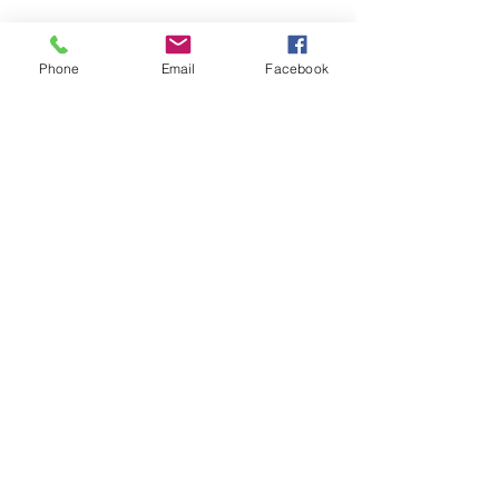
Phone
Email
Facebook
Name(s)
Last Name
e-mail
Message