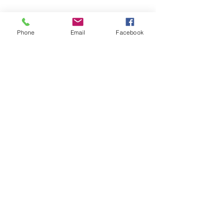
Phone
Email
Facebook
Name(s)
Last Name
e-mail
Message