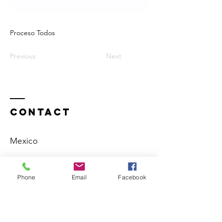
Proceso Todos
Previous
Next
Contact
Mexico
+52 1 55 1825 9362
Phone
Email
Facebook
enrico@enricochapela.com