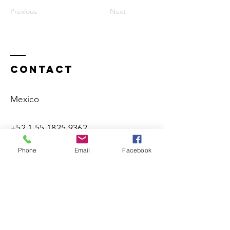
Previous
Next
Contact
Mexico
+52 1 55 1825 9362
Phone
Email
Facebook
enrico@enricochapela.com