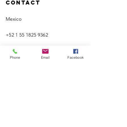
Contact
Mexico
+52 1 55 1825 9362
enrico@enricochapela.com
Phone
Email
Facebook
Name(s)
Last Name