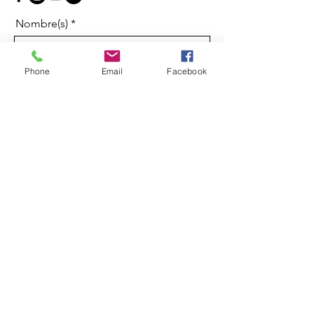
Nombre(s)
Phone
Email
Facebook
Apellidos
Correo electrónico
Mensaje
Enviar