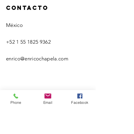
ContactO
México
+52 1 55 1825 9362
enrico@enricochapela.com
Phone
Email
Facebook
Nombre(s)
Apellidos