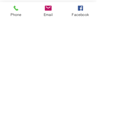
Phone
Email
Facebook
Nombre(s)
Apellidos
Correo electrónico
Mensaje