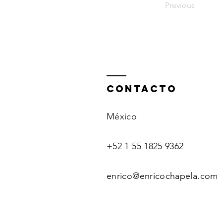
Previous
ContactO
México
+52 1 55 1825 9362
enrico@enricochapela.com