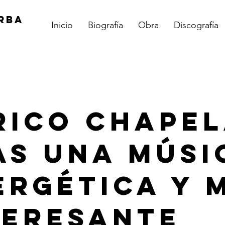
RBA
Inicio
Biografía
Obra
Discografía
rico Chapel
as una músi
ergética y 
teresante