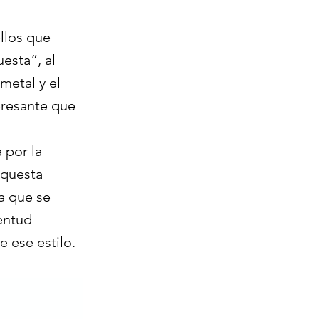
llos que
esta”, al
metal y el
teresante que
 por la
rquesta
ra que se
entud
e ese estilo.