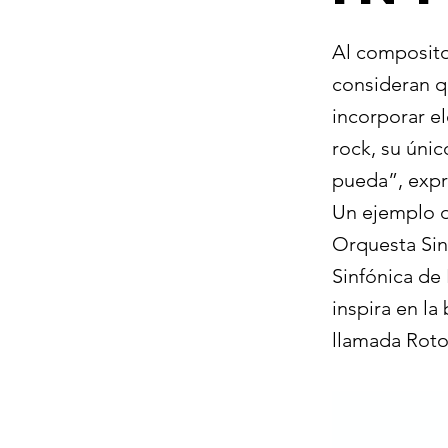
Al composito
consideran qu
incorporar e
rock, su únic
pueda”, expr
Un ejemplo de
Orquesta Sin
Sinfónica de 
inspira en l
llamada Rotor