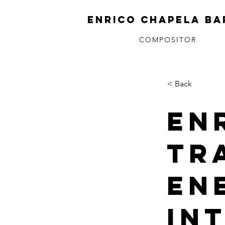
ENRICO CHAPELA BA
COMPOSITOR
< Back
En
tr
en
in