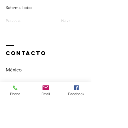
Reforma Todos
Previous
Next
ContactO
México
+52 1 55 1825 9362
Phone
Email
Facebook
enrico@enricochapela.com