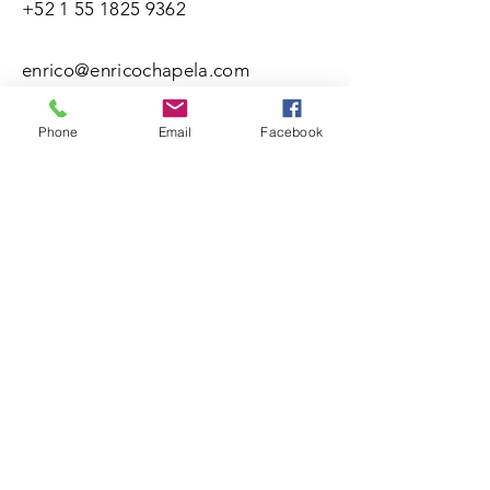
+52 1 55 1825 9362
enrico@enricochapela.com
Phone
Email
Facebook
Nombre(s)
Apellidos
Correo electrónico