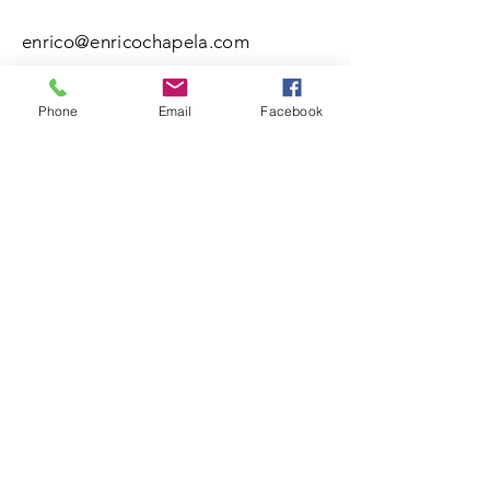
enrico@enricochapela.com
Phone
Email
Facebook
Nombre(s)
Apellidos
Correo electrónico